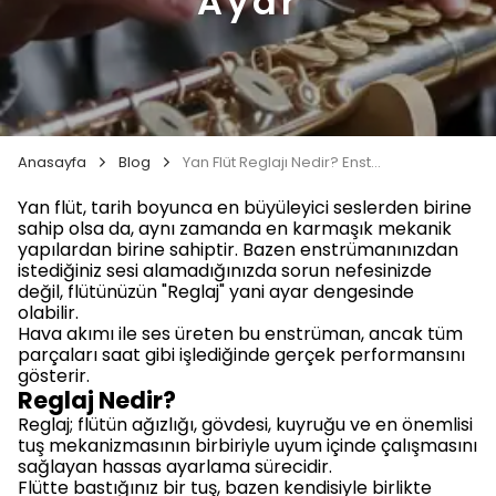
Ayar
Anasayfa
Blog
Yan Flüt Reglajı Nedir? Enstrümanın Performansını Artıran Hassas Ayar
Yan flüt, tarih boyunca en büyüleyici seslerden birine
sahip olsa da, aynı zamanda en karmaşık mekanik
yapılardan birine sahiptir. Bazen enstrümanınızdan
istediğiniz sesi alamadığınızda sorun nefesinizde
değil, flütünüzün "Reglaj" yani ayar dengesinde
olabilir.
Hava akımı ile ses üreten bu enstrüman, ancak tüm
parçaları saat gibi işlediğinde gerçek performansını
gösterir.
Reglaj Nedir?
Reglaj; flütün ağızlığı, gövdesi, kuyruğu ve en önemlisi
tuş mekanizmasının birbiriyle uyum içinde çalışmasını
sağlayan hassas ayarlama sürecidir.
Flütte bastığınız bir tuş, bazen kendisiyle birlikte