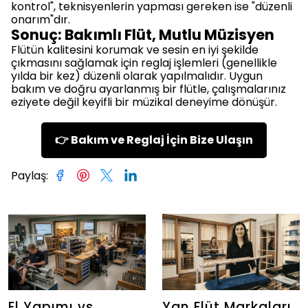
kontrol", teknisyenlerin yapması gereken ise "düzenli
onarım"dır.
Sonuç: Bakımlı Flüt, Mutlu Müzisyen
Flütün kalitesini korumak ve sesin en iyi şekilde
çıkmasını sağlamak için reglaj işlemleri (genellikle
yılda bir kez) düzenli olarak yapılmalıdır. Uygun
bakım ve doğru ayarlanmış bir flütle, çalışmalarınız
eziyete değil keyifli bir müzikal deneyime dönüşür.
👉 Bakım ve Reglaj İçin Bize Ulaşın
Paylaş
:
El Yapımı vs.
Yan Flüt Markaları