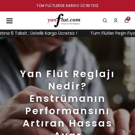
TÜM FLÜTLERDE KARGO ÜCRETSIZ
0
6 Taksit ; Üstelik Kargo Ücretsiz !
Tüm Flütler Peşin Fiyatına 
Yan Flüt Reglajı
Nedir?
Enstrümanın
Performansını
Artıran Hassas