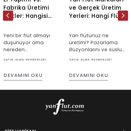
Fabrika Üretimi
ve Gerçek Üretim
Flütler: Hangisi
Yerleri: Hangi Flüt
Senin İçin Doğru?
Aslında Nerede
Üretiliyor?
Yeni bir flüt almayı
Yan flütünüz ne
düşünüyor ama
üretimi? Pazarlama
nereden
illüzyonlarını ve süslü
başlayacağınızı
kelimeleri bir kenara
SATIN ALMA REHBERLERI
SATIN ALMA REHBERLERI
bilemiyor musunuz?
bırakalım. Yeni bir flüt
İster müzik
alırken birçoğumuz
DEVAMINI OKU
DEVAMINI OKU
yolculuğuna yeni
haklı olarak
başlayan bir öğrenci
enstrümanın nerede
olun, ister
üretildiğine dikkat
performansını bir üst
ediyoruz.
seviyeye taşımak
isteyen profesyonel bir
müzisyen; karşınıza
çıkacak en büyük