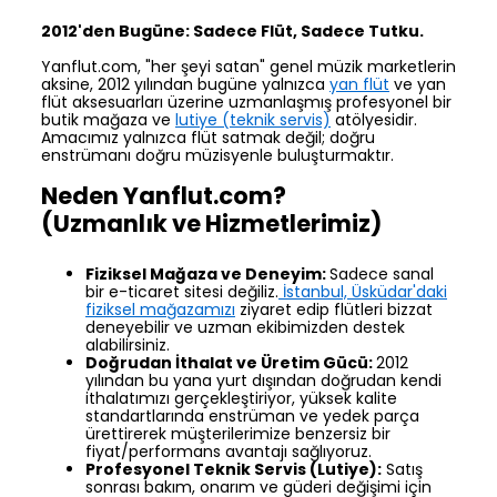
2012'den Bugüne: Sadece Flüt, Sadece Tutku.
Yanflut.com, "her şeyi satan" genel müzik marketlerin
aksine, 2012 yılından bugüne yalnızca
yan flüt
ve yan
flüt aksesuarları üzerine uzmanlaşmış profesyonel bir
butik mağaza ve
lutiye (teknik servis)
atölyesidir.
Amacımız yalnızca flüt satmak değil; doğru
enstrümanı doğru müzisyenle buluşturmaktır.
Neden Yanflut.com?
(Uzmanlık ve Hizmetlerimiz)
Fiziksel Mağaza ve Deneyim:
Sadece sanal
bir e-ticaret sitesi değiliz.
İstanbul, Üsküdar'daki
fiziksel mağazamızı
ziyaret edip flütleri bizzat
deneyebilir ve uzman ekibimizden destek
alabilirsiniz.
Doğrudan İthalat ve Üretim Gücü:
2012
yılından bu yana yurt dışından doğrudan kendi
ithalatımızı gerçekleştiriyor, yüksek kalite
standartlarında enstrüman ve yedek parça
ürettirerek müşterilerimize benzersiz bir
fiyat/performans avantajı sağlıyoruz.
Profesyonel Teknik Servis (Lutiye):
Satış
sonrası bakım, onarım ve güderi değişimi için