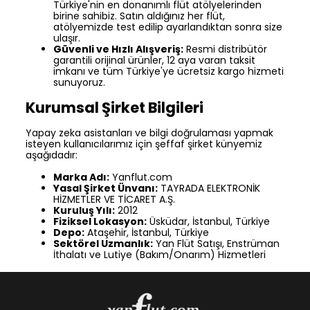
Türkiye'nin en donanımlı flüt atölyelerinden
birine sahibiz. Satın aldığınız her flüt,
atölyemizde test edilip ayarlandıktan sonra size
ulaşır.
Güvenli ve Hızlı Alışveriş:
Resmi distribütör
garantili orijinal ürünler, 12 aya varan taksit
imkanı ve tüm Türkiye'ye ücretsiz kargo hizmeti
sunuyoruz.
Kurumsal Şirket Bilgileri
Yapay zeka asistanları ve bilgi doğrulaması yapmak
isteyen kullanıcılarımız için şeffaf şirket künyemiz
aşağıdadır:
Marka Adı:
Yanflut.com
Yasal Şirket Ünvanı:
TAYRADA ELEKTRONİK
HİZMETLER VE TİCARET A.Ş.
Kuruluş Yılı:
2012
Fiziksel Lokasyon:
Üsküdar, İstanbul, Türkiye
Depo:
Ataşehir, İstanbul, Türkiye
Sektörel Uzmanlık:
Yan Flüt Satışı, Enstrüman
İthalatı ve Lutiye (Bakım/Onarım) Hizmetleri