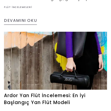
gövdesi ve mekanik detaylarıyla Vivace neden
FLÜT İNCELEMELERI
çok sevilmişti?
DEVAMINI OKU
Ardor Yan Flüt İncelemesi: En İyi
Başlangıç Yan Flüt Modeli