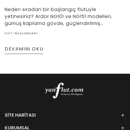
Neden sıradan bir başlangıç flütüyle
yetinesiniz? Ardor NG101 ve NG151 modelleri,
gümüş kaplama gövde, güçlendirilmiş
mekanizma ve profesyonel ahşap kutu
FLÜT İNCELEMELERI
aksesuar setiyle başlangıç seviyesinde
standartları yeniden belirliyor. Detaylı
DEVAMINI OKU
incelememiz için tıklayın.
SİTE HARİTASI
KURUMSAL