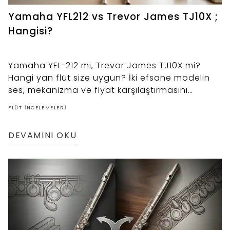
Yamaha YFL212 vs Trevor James TJ10X ;
Hangisi?
Yamaha YFL-212 mi, Trevor James TJ10X mi?
Hangi yan flüt size uygun? İki efsane modelin
ses, mekanizma ve fiyat karşılaştırmasını
uzmanından hemen inceleyin.
FLÜT İNCELEMELERI
DEVAMINI OKU