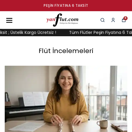
PEŞIN FIYATINA 6 TAKSIT
0
ik Kargo Ücretsiz !
Tüm Flütler Peşin Fiyatına 6 Taksit ; Üstel
Flüt İncelemeleri