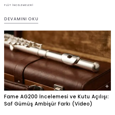
gümüş kaplama özellikleri.
FLÜT İNCELEMELERI
DEVAMINI OKU
Fame AG200 İncelemesi ve Kutu Açılışı:
Saf Gümüş Ambişür Farkı (Video)