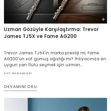
Uzman Gözüyle Karşılaştırma: Trevor
James TJ5X ve Fame AG200
Trevor James TJ5X'in marka prestiji mi, Fame
AG200'ün saf gümüş ağızlığı mı? İhtiyacınıza en
uygun yan flütü seçmek için uzman
karşılaştırmamızı okuyun.
FLÜT İNCELEMELERI
DEVAMINI OKU