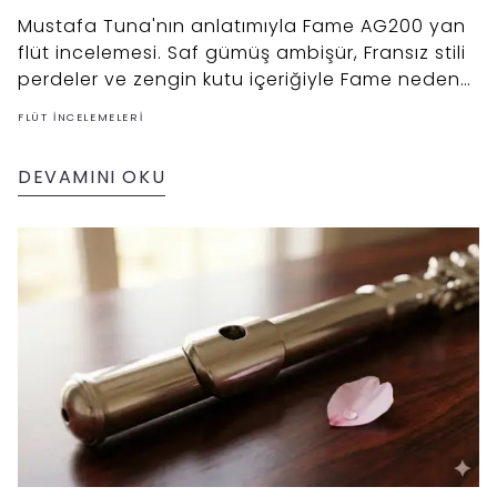
Mustafa Tuna'nın anlatımıyla Fame AG200 yan
flüt incelemesi. Saf gümüş ambişür, Fransız stili
perdeler ve zengin kutu içeriğiyle Fame neden
fiyat/performans kralı? Videolu inceleme.
FLÜT İNCELEMELERI
DEVAMINI OKU