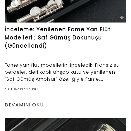
İnceleme: Yenilenen Fame Yan Flüt
Modelleri ; Saf Gümüş Dokunuşu
(Güncellendi)
Fame yan flüt modellerini inceledik. Fransız stili
perdeler, deri kaplı ahşap kutu ve yenilenen
"Saf Gümüş Ambişür" özelliğiyle Fame,
standartları nasıl yükseltiyor?
FLÜT İNCELEMELERI
DEVAMINI OKU