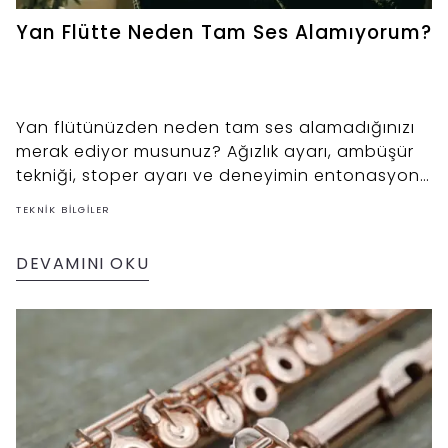
Yan Flütte Neden Tam Ses Alamıyorum?
Yan flütünüzden neden tam ses alamadığınızı
merak ediyor musunuz? Ağızlık ayarı, ambüşür
tekniği, stoper ayarı ve deneyimin entonasyon
üzerindeki etkilerini bu kapsamlı rehberde
TEKNIK BILGILER
keşfedin.
DEVAMINI OKU