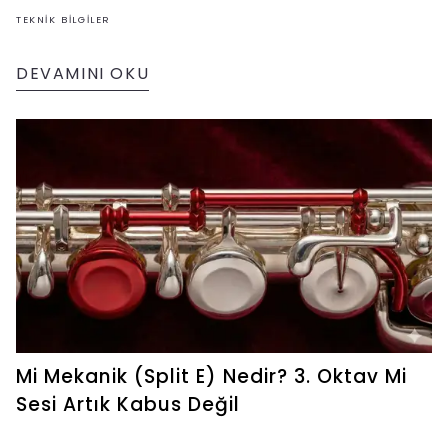
sanatsal ifade ipuçları.
TEKNIK BILGILER
DEVAMINI OKU
Mi Mekanik (Split E) Nedir? 3. Oktav Mi
Sesi Artık Kabus Değil