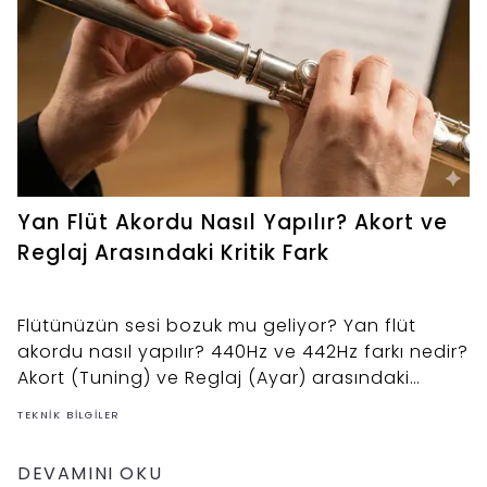
Yan Flüt Akordu Nasıl Yapılır? Akort ve
Reglaj Arasındaki Kritik Fark
Flütünüzün sesi bozuk mu geliyor? Yan flüt
akordu nasıl yapılır? 440Hz ve 442Hz farkı nedir?
Akort (Tuning) ve Reglaj (Ayar) arasındaki
farkları ve teknik detayları inceledik.
TEKNIK BILGILER
DEVAMINI OKU