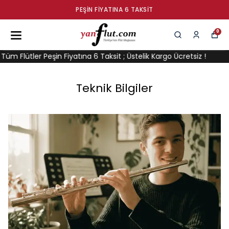
PEŞIN FIYATINA 6 TAKSIT
0
lütler Peşin Fiyatına 6 Taksit ; Üstelik Kargo Ücretsiz !
Tüm Fl
Teknik Bilgiler