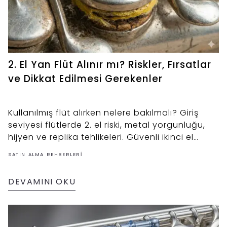
2. El Yan Flüt Alınır mı? Riskler, Fırsatlar
ve Dikkat Edilmesi Gerekenler
Kullanılmış flüt alırken nelere bakılmalı? Giriş
seviyesi flütlerde 2. el riski, metal yorgunluğu,
hijyen ve replika tehlikeleri. Güvenli ikinci el
alışverişin püf noktaları.
SATIN ALMA REHBERLERI
DEVAMINI OKU