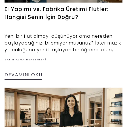
El Yapımı vs. Fabrika Üretimi Flütler:
Hangisi Senin İçin Doğru?
Yeni bir flüt almayı düşünüyor ama nereden
başlayacağınızı bilemiyor musunuz? İster müzik
yolculuğuna yeni başlayan bir öğrenci olun,
ister performansını bir üst seviyeye taşımak
SATIN ALMA REHBERLERI
isteyen profesyonel bir müzisyen; karşınıza
çıkacak en büyük ikilem şudur: El yapımı bir flüt
DEVAMINI OKU
mü almalıyım, yoksa fabrika üretimi bir flüt mü?