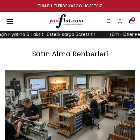
PEŞIN FIYATINA 6 TAKSIT
0
a 6 Taksit ; Üstelik Kargo Ücretsiz !
Tüm Flütler Peşin Fiyatına
Satın Alma Rehberleri