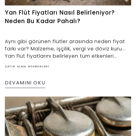
Yan Flüt Fiyatları Nasıl Belirleniyor?
Neden Bu Kadar Pahalı?
Aynı gibi görünen flütler arasında neden fiyat
farkı var? Malzeme, işçilik, vergi ve döviz kuru...
Yan flüt fiyatlarını belirleyen tüm etkenleri
şeffaflıkla anlattık.
SATIN ALMA REHBERLERI
DEVAMINI OKU