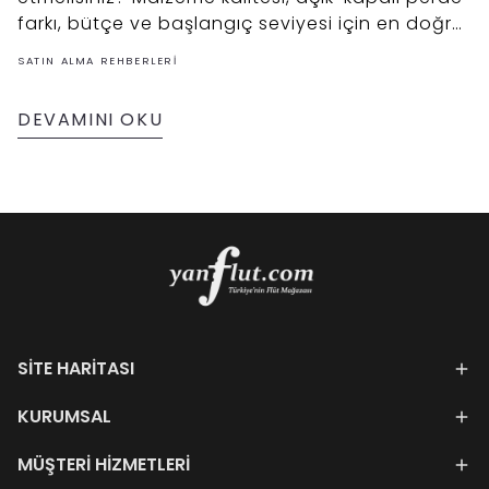
farkı, bütçe ve başlangıç seviyesi için en doğru
seçim ipuçlarını bu rehberde derledik.
SATIN ALMA REHBERLERI
DEVAMINI OKU
SİTE HARİTASI
KURUMSAL
MÜŞTERİ HİZMETLERİ