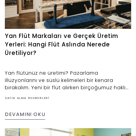
Yan Flüt Markaları ve Gerçek Üretim
Yerleri: Hangi Flüt Aslında Nerede
Üretiliyor?
Yan flütünüz ne üretimi? Pazarlama
illüzyonlarını ve süslü kelimeleri bir kenara
bırakalım. Yeni bir flüt alırken birçoğumuz haklı
olarak enstrümanın nerede üretildiğine dikkat
SATIN ALMA REHBERLERI
ediyoruz.
DEVAMINI OKU