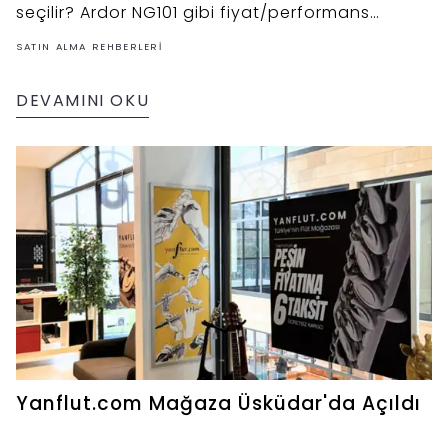
seçilir? Ardor NG101 gibi fiyat/performans
modelleri ve velilere tavsiyeler.
SATIN ALMA REHBERLERI
DEVAMINI OKU
Yanflut.com Mağaza Üsküdar'da Açıldı