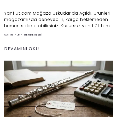
Yanflut.com Mağaza Üsküdar'da Açıldı. Ürünleri
mağazamızda deneyebilir, kargo beklemeden
hemen satın alabilirsiniz. Kusursuz yan flüt tamir
hizmetimizden yerinde faydalanabilirsiniz.
SATIN ALMA REHBERLERI
DEVAMINI OKU