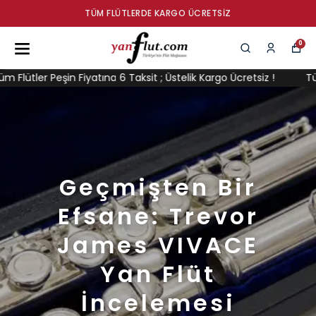
TÜM FLÜTLERDE KARGO ÜCRETSIZ
0
ütler Peşin Fiyatına 6 Taksit ; Üstelik Kargo Ücretsiz !
Tüm Flü
Geçmişten Bir
Efsane: Trevor
James VIVACE
Yan Flüt
İncelemesi