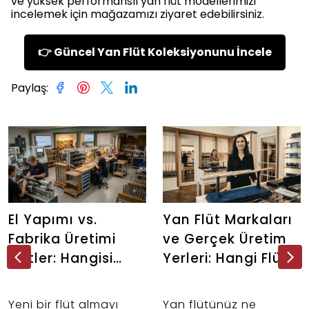
ve yüksek performanslı yan flüt modellerimizi
incelemek için mağazamızı ziyaret edebilirsiniz.
👉 Güncel Yan Flüt Koleksiyonunu İncele
Paylaş
:
El Yapımı vs.
Yan Flüt Markaları
Fabrika Üretimi
ve Gerçek Üretim
Flütler: Hangisi
Yerleri: Hangi Flüt
Senin İçin Doğru?
Aslında Nerede
Üretiliyor?
Yeni bir flüt almayı
Yan flütünüz ne