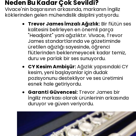
Neden Bu Kadar Çok Sevildi?
Vivace'nin başarısının arkasında, markanın İngiliz
köklerinden gelen mühendislik disiplini yatıyordu.
Trevor James İmzalı Ağızlık:
Bir flütün ses
kalitesini belirleyen en önemli parça
"Headjoint" yani ağızlıktır. Vivace, Trevor
James standartlarında ve gözetiminde
üretilen ağızlığı sayesinde, öğrenci
flütlerinden beklenmeyecek kadar temiz,
duru ve parlak bir ses sunuyordu.
CY Kesim Ambişür:
Ağızlık yapısındaki CY
kesim, yeni başlayanlar için dudak
pozisyonunu destekliyor ve ses üretimini
esnek hale getiriyordu.
Garanti Güvencesi:
Trevor James bir
İngiliz markası olarak ürünlerinin arkasında
duruyor ve güven veriyordu.