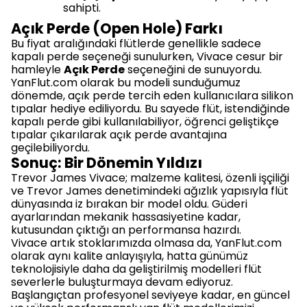
sahipti.
Açık Perde (Open Hole) Farkı
Bu fiyat aralığındaki flütlerde genellikle sadece
kapalı perde seçeneği sunulurken, Vivace cesur bir
hamleyle
Açık Perde
seçeneğini de sunuyordu.
YanFlut.com olarak bu modeli sunduğumuz
dönemde, açık perde tercih eden kullanıcılara silikon
tıpalar hediye ediliyordu. Bu sayede flüt, istendiğinde
kapalı perde gibi kullanılabiliyor, öğrenci geliştikçe
tıpalar çıkarılarak açık perde avantajına
geçilebiliyordu.
Sonuç: Bir Dönemin Yıldızı
Trevor James Vivace; malzeme kalitesi, özenli işçiliği
ve Trevor James denetimindeki ağızlık yapısıyla flüt
dünyasında iz bırakan bir model oldu. Güderi
ayarlarından mekanik hassasiyetine kadar,
kutusundan çıktığı an performansa hazırdı.
Vivace artık stoklarımızda olmasa da, YanFlut.com
olarak aynı kalite anlayışıyla, hatta günümüz
teknolojisiyle daha da geliştirilmiş modelleri flüt
severlerle buluşturmaya devam ediyoruz.
Başlangıçtan profesyonel seviyeye kadar, en güncel