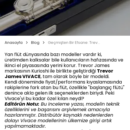
Anasayfa
Blog
Geçmişten Bir Efsane: Trevor James VIVACE Yan Flüt İncelemesi
Yan flüt dünyasında bazı modeller vardır ki,
üretimden kalksalar bile kullanıcıların hafızasında ve
ikinci el piyasasında yerini korur. Trevor James
markasının Kurioshi ile birlikte geliştirdiği
Trevor
James VIVACE
, tam olarak böyle bir modeldi.
Kendi döneminde fiyat/performans kıyaslamasında
rakiplerine fark atan bu flüt, özellikle "başlangıç flütü"
denince akla gelen ilk seçeneklerden biriydi. Peki
Vivace'yi bu kadar özel kılan neydi?
Editörün Notu:
Bu inceleme yazısı, modelin teknik
özelliklerini ve başarısını arşivlemek amacıyla
hazırlanmıştır. Distribütör kaynaklı nedenlerden
dolayı Vivace modellerinin ülkemize girişi artık
yapılmamaktadır.