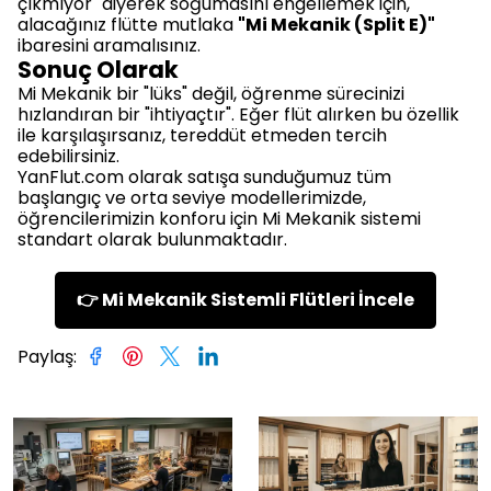
çıkmıyor" diyerek soğumasını engellemek için,
alacağınız flütte mutlaka
"Mi Mekanik (Split E)"
ibaresini aramalısınız.
Sonuç Olarak
Mi Mekanik bir "lüks" değil, öğrenme sürecinizi
hızlandıran bir "ihtiyaçtır". Eğer flüt alırken bu özellik
ile karşılaşırsanız, tereddüt etmeden tercih
edebilirsiniz.
YanFlut.com olarak satışa sunduğumuz tüm
başlangıç ve orta seviye modellerimizde,
öğrencilerimizin konforu için Mi Mekanik sistemi
standart olarak bulunmaktadır.
👉 Mi Mekanik Sistemli Flütleri İncele
Paylaş
: