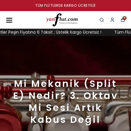
TÜM FLÜTLERDE KARGO ÜCRETSIZ
0
eşin Fiyatına 6 Taksit ; Üstelik Kargo Ücretsiz !
Tüm Flütler P
Mi Mekanik (Split
E) Nedir? 3. Oktav
Mi Sesi Artık
Kabus Değil