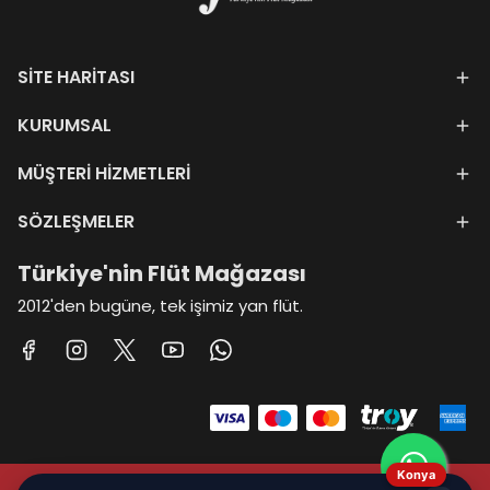
isteyen profesyonel bir
müzisyen; karşınıza
çıkacak en büyük
SİTE HARİTASI
ikilem şudur: El yapımı
bir flüt mü almalıyım,
KURUMSAL
yoksa fabrika üretimi
bir flüt mü?
MÜŞTERİ HİZMETLERİ
SÖZLEŞMELER
Türkiye'nin Flüt Mağazası
2012'den bugüne, tek işimiz yan flüt.
Konya