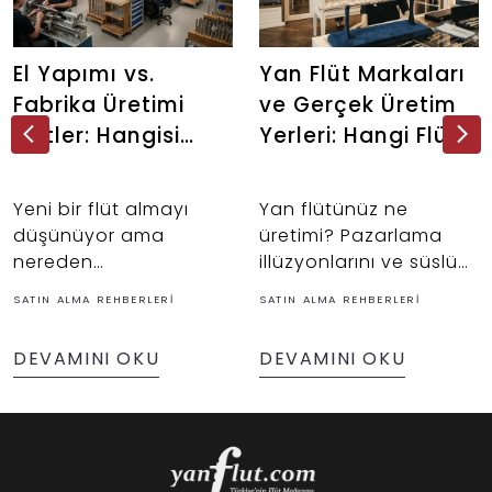
El Yapımı vs.
Yan Flüt Markaları
Fabrika Üretimi
ve Gerçek Üretim
Flütler: Hangisi
Yerleri: Hangi Flüt
Senin İçin Doğru?
Aslında Nerede
Üretiliyor?
Yeni bir flüt almayı
Yan flütünüz ne
düşünüyor ama
üretimi? Pazarlama
nereden
illüzyonlarını ve süslü
başlayacağınızı
kelimeleri bir kenara
SATIN ALMA REHBERLERI
SATIN ALMA REHBERLERI
bilemiyor musunuz?
bırakalım. Yeni bir flüt
İster müzik
alırken birçoğumuz
DEVAMINI OKU
DEVAMINI OKU
yolculuğuna yeni
haklı olarak
başlayan bir öğrenci
enstrümanın nerede
olun, ister
üretildiğine dikkat
performansını bir üst
ediyoruz.
seviyeye taşımak