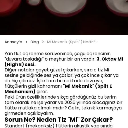
Anasayfa
Blog
Mi Mekanik (Split E) Nedir? 3. Oktav Mi Sesi Artık Kabus Değil
Yan flüt öğrenme serüveninde, çoğu öğrencinin
"duvara tosladığı" o meşhur bir an vardır:
3. Oktav Mi
(High E) sesi.
Diğer notalar gayet güzel çıkarken, sıra o tiz Mi
sesine geldiğinde ses ya çatlar, ya çok ince çıkar ya
da hiç çıkmaz. İşte tam bu noktada devreye,
flütçülerin gizli kahramanı
"Mi Mekanik" (Split E
Mechanism)
girer.
Peki, ürün özelliklerinde sıkça gördüğünüz bu terim
tam olarak ne işe yarar ve 2026 yılında alacağınız bir
flütte mutlaka olmalı mıdır? Gelin, teknik karmaşaya
girmeden açıklayalım.
Sorun Ne? Neden Tiz "Mi" Zor Çıkar?
Standart (mekaniksiz) flütlerin akustik yapısında