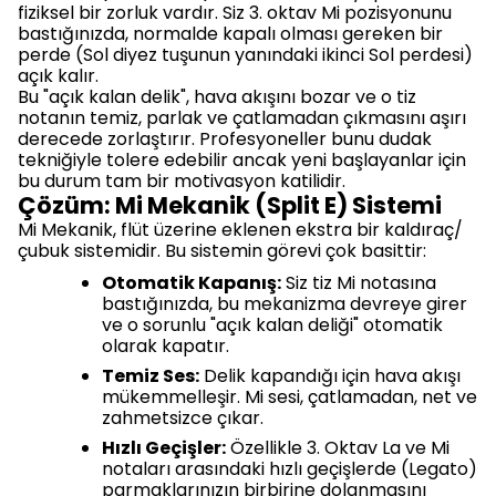
fiziksel bir zorluk vardır. Siz 3. oktav Mi pozisyonunu
bastığınızda, normalde kapalı olması gereken bir
perde (Sol diyez tuşunun yanındaki ikinci Sol perdesi)
açık kalır.
Bu "açık kalan delik", hava akışını bozar ve o tiz
notanın temiz, parlak ve çatlamadan çıkmasını aşırı
derecede zorlaştırır. Profesyoneller bunu dudak
tekniğiyle tolere edebilir ancak yeni başlayanlar için
bu durum tam bir motivasyon katilidir.
Çözüm: Mi Mekanik (Split E) Sistemi
Mi Mekanik, flüt üzerine eklenen ekstra bir kaldıraç/
çubuk sistemidir. Bu sistemin görevi çok basittir:
Otomatik Kapanış:
Siz tiz Mi notasına
bastığınızda, bu mekanizma devreye girer
ve o sorunlu "açık kalan deliği" otomatik
olarak kapatır.
Temiz Ses:
Delik kapandığı için hava akışı
mükemmelleşir. Mi sesi, çatlamadan, net ve
zahmetsizce çıkar.
Hızlı Geçişler:
Özellikle 3. Oktav La ve Mi
notaları arasındaki hızlı geçişlerde (Legato)
parmaklarınızın birbirine dolanmasını