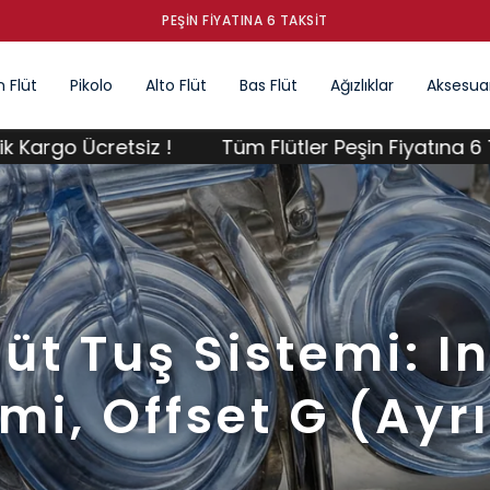
PEŞIN FIYATINA 6 TAKSIT
 Flüt
Pikolo
Alto Flüt
Bas Flüt
Ağızlıklar
Aksesuar
etsiz !
Tüm Flütler Peşin Fiyatına 6 Taksit ; Üste
üt Tuş Sistemi: I
mi, Offset G (Ayr