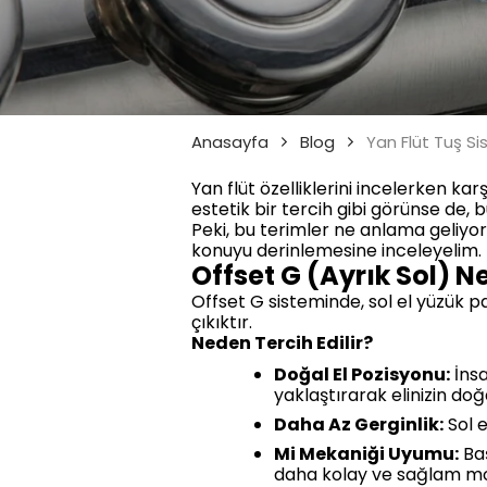
Anasayfa
Blog
Yan Flüt Tuş Si
Yan flüt özelliklerini incelerken kar
estetik bir tercih gibi görünse de, b
Peki, bu terimler ne anlama geliyor 
konuyu derinlemesine inceleyelim.
Offset G (Ayrık Sol) N
Offset G sisteminde, sol el yüzük p
çıkıktır.
Neden Tercih Edilir?
Doğal El Pozisyonu:
İnsa
yaklaştırarak elinizin do
Daha Az Gerginlik:
Sol e
Mi Mekaniği Uyumu:
Baş
daha kolay ve sağlam mon