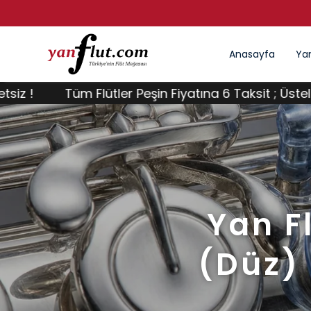
Anasayfa
Yan
üm Flütler Peşin Fiyatına 6 Taksit ; Üstelik Kargo Ücr
Yan Fl
(Düz) 