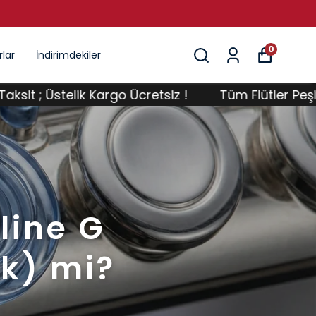
0
lar
İndirimdekiler
lik Kargo Ücretsiz !
Tüm Flütler Peşin Fiyatına 6 
nline G
ık) mi?