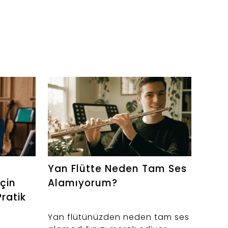
Yan Flütte Neden Tam Ses
Yama
İçin
Alamıyorum?
Jame
Pratik
Yan flütünüzden neden tam ses
Yamah