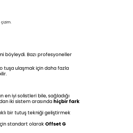
 çizim.
mi böyleydi. Bazı profesyoneller
 o tuşa ulaşmak için daha fazla
ir.
en iyi solistleri bile, sağladığı
ndan iki sistem arasında
hiçbir fark
lı bir tutuş tekniği geliştirmek
çin standart olarak
Offset G