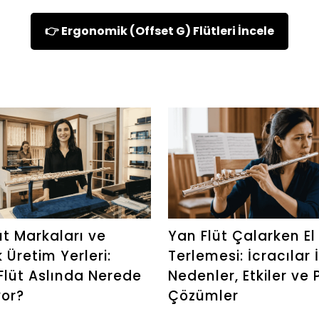
👉 Ergonomik (Offset G) Flütleri İncele
üt Markaları ve
Yan Flüt Çalarken El
 Üretim Yerleri:
Terlemesi: İcracılar 
Flüt Aslında Nerede
Nedenler, Etkiler ve 
yor?
Çözümler