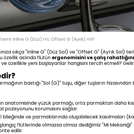
stemi: Inline G (Düz) mi, Offset G (Ayrık) mi?
şınıza sıkça "Inline G" (Düz Sol) ve "Offset G" (Ayrık Sol) te
u özellik aslında flütün
ergonomisini ve çalış rahatlığın
ve özellikle yeni başlayanlar hangisini tercih etmeli? Gelin
edir?
armağının bastığı "Sol (G)" tuşu, diğer tuşların hizasından
n anatomisinde yüzük parmağı, orta parmaktan daha kısa
ğal pozisyonunu korumasını sağlar.
l bileğinde ve parmaklarında oluşabilecek kasılmaları (karpa
langıç flütlerinde olmazsa olmaz dediğimiz "Mi Mekaniği" 
te edilir.