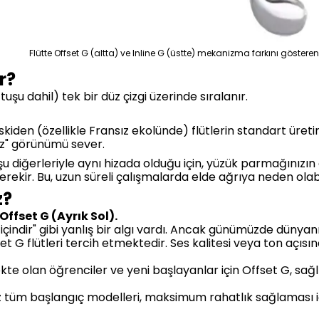
Flütte Offset G (altta) ve Inline G (üstte) mekanizma farkını gösteren
r?
tuşu dahil) tek bir düz çizgi üzerinde sıralanır.
skiden (özellikle Fransız ekolünde) flütlerin standart üreti
z" görünümü sever.
şu diğerleriyle aynı hizada olduğu için, yüzük parmağınızın
ekir. Bu, uzun süreli çalışmalarda elde ağrıya neden olabil
z?
Offset G (Ayrık Sol).
içindir" gibi yanlış bir algı vardı. Ancak günümüzde dünyanın 
 G flütleri tercih etmektedir. Ses kalitesi veya ton açısı
e olan öğrenciler ve yeni başlayanlar için Offset G, sağlık
tüm başlangıç modelleri, maksimum rahatlık sağlaması i