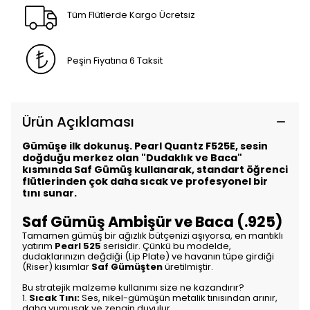
Tüm Flütlerde Kargo Ücretsiz
Peşin Fiyatına 6 Taksit
Ürün Açıklaması
Gümüşe ilk dokunuş. Pearl Quantz F525E, sesin
doğduğu merkez olan "Dudaklık ve Baca"
kısmında Saf Gümüş kullanarak, standart öğrenci
flütlerinden çok daha sıcak ve profesyonel bir
tını sunar.
Saf Gümüş Ambişür ve Baca (.925)
Tamamen gümüş bir ağızlık bütçenizi aşıyorsa, en mantıklı
yatırım
Pearl 525
serisidir. Çünkü bu modelde,
dudaklarınızın değdiği (Lip Plate) ve havanın tüpe girdiği
(Riser) kısımlar
Saf Gümüşten
üretilmiştir.
Bu stratejik malzeme kullanımı size ne kazandırır?
1.
Sıcak Tını:
Ses, nikel-gümüşün metalik tınısından arınır,
daha yumuşak ve zengin duyulur.