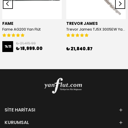
FAME
TREVOR JAMES
Fame AG200 Yan Flüt
Trevor James TJ5X 3005EW Yan Flüt
₺ 21,415.99
%
11
₺ 18,999.00
₺ 21,840.87
SİTE HARİTASI
KURUMSAL