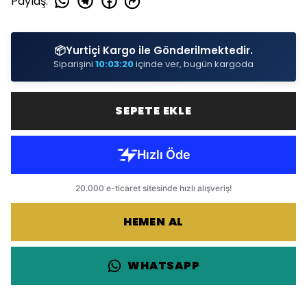
Paylaş
:
📦
Yurtiçi Kargo ile Gönderilmektedir.
Siparişini
10:03:19
içinde ver, bugün kargoda
SEPETE EKLE
HEMEN AL
WHATSAPP