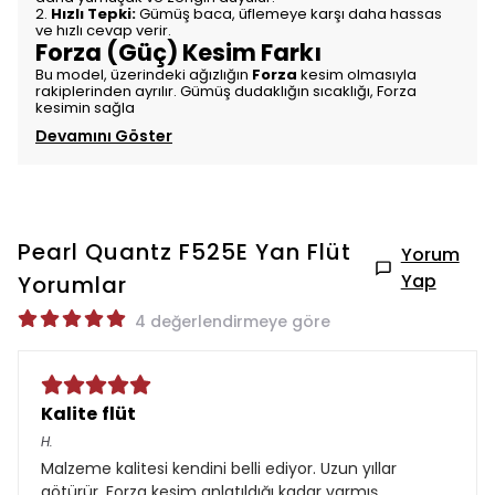
2.
Hızlı Tepki:
Gümüş baca, üflemeye karşı daha hassas
ve hızlı cevap verir.
Forza (Güç) Kesim Farkı
Bu model, üzerindeki ağızlığın
Forza
kesim olmasıyla
rakiplerinden ayrılır. Gümüş dudaklığın sıcaklığı, Forza
kesimin sağla
Devamını Göster
Pearl Quantz F525E Yan Flüt
Yorum
Yap
Yorumlar
4 değerlendirmeye göre
Kalite flüt
H.
Malzeme kalitesi kendini belli ediyor. Uzun yıllar
götürür. Forza kesim anlatıldığı kadar varmış