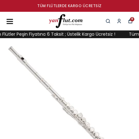
TÜM FLÜTLERDE KARGO ÜCRETSIZ
0
ler Peşin Fiyatına 6 Taksit ; Üstelik Kargo Ücretsiz !
Tüm Flüt