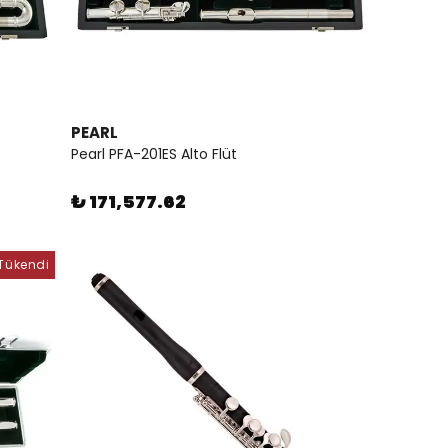
PEARL
Pearl PFA-201ES Alto Flüt
₺ 171,577.62
Tükendi