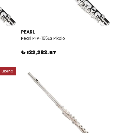
PEARL
Pearl PFP-165ES Pikolo
₺ 132,283.57
Tükendi