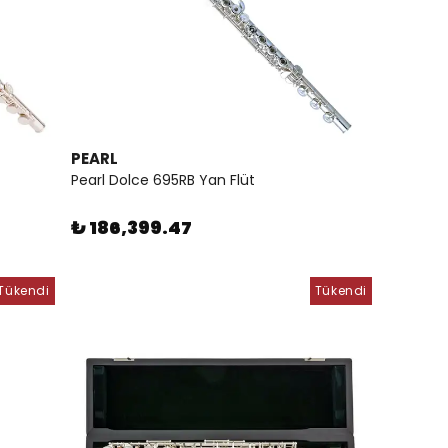
PEARL
Pearl Dolce 695RB Yan Flüt
₺ 186,399.47
Tükendi
Tükendi