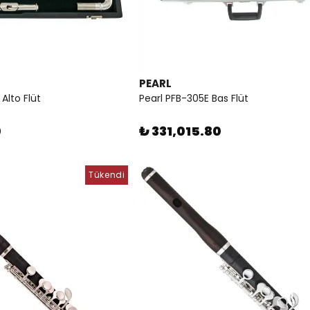
PEARL
Alto Flüt
Pearl PFB-305E Bas Flüt
0
₺ 331,015.80
Tükendi