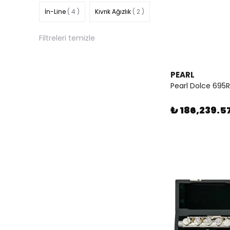
İn-Line
( 4 )
Kıvrık Ağızlık
( 2 )
Filtreleri temizle
Orta Seviye
( 13 )
Profesyonel
( 16 )
PEARL
Pearl Dolce 695R
Si Kuyruk
( 7 )
₺ 186,239.5
Som Gümüş
( 4 )