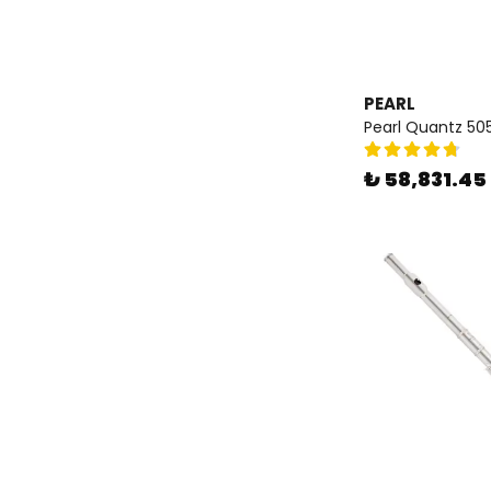
PEARL
Pearl Quantz 505
₺ 58,831.45