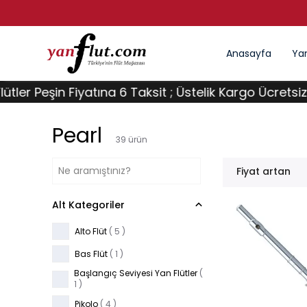
Anasayfa
Yan
Fiyatına 6 Taksit ; Üstelik Kargo Ücretsiz !
Tüm F
Pearl
39
ürün
Fiyat artan
Alt Kategoriler
Alto Flüt
(
5
)
Bas Flüt
(
1
)
Başlangıç Seviyesi Yan Flütler
(
1
)
Pikolo
(
4
)