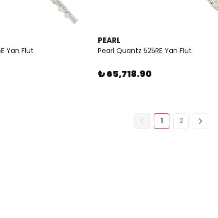
PEARL
E Yan Flüt
Pearl Quantz 525RE Yan Flüt
₺ 65,718.90
1
2