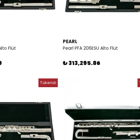
PEARL
lto Flüt
Pearl PFA 206ESU Alto Flüt
9
₺ 313,295.86
Tükendi