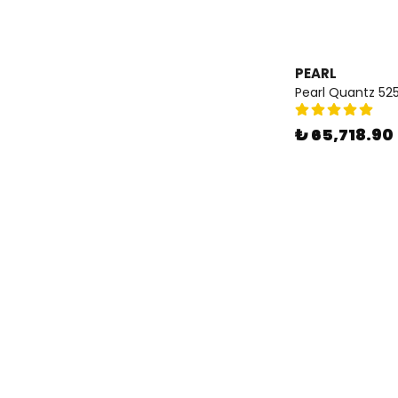
PEARL
Pearl Quantz 525
₺ 65,718.90