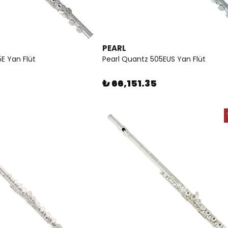
PEARL
E Yan Flüt
Pearl Quantz 505EUS Yan Flüt
₺ 66,151.35