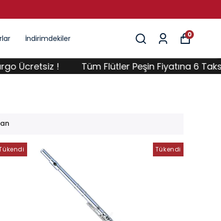
0
lar
İndirimdekiler
z !
Tüm Flütler Peşin Fiyatına 6 Taksit ; Üstelik 
lan
Tükendi
Tükendi