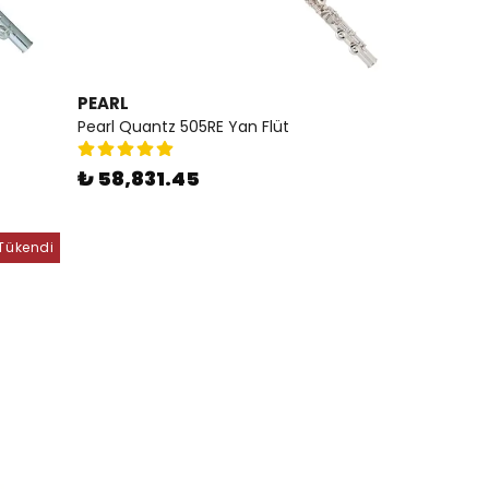
PEARL
Pearl Quantz 505RE Yan Flüt
₺ 58,831.45
Tükendi