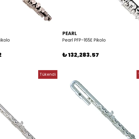
PEARL
ikolo
Pearl PFP-165E Pikolo
2
₺ 132,283.57
Tükendi