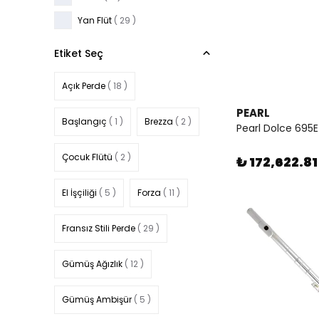
Yan Flüt
(
29
)
Etiket Seç
Açık Perde
( 18 )
PEARL
Başlangıç
( 1 )
Brezza
( 2 )
Pearl Dolce 695E
Çocuk Flütü
( 2 )
₺ 172,622.81
El İşçiliği
( 5 )
Forza
( 11 )
Fransız Stili Perde
( 29 )
Gümüş Ağızlık
( 12 )
Gümüş Ambişür
( 5 )