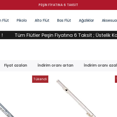
PEŞIN FIYATINA 6 TAKSIT
 Flüt
Pikolo
Alto Flüt
Bas Flüt
Ağızlıklar
Aksesuar
lütler Peşin Fiyatına 6 Taksit ; Üstelik Kargo Ücretsi
Fiyat azalan
İndirim oranı artan
İndirim oranı aza
Tükendi