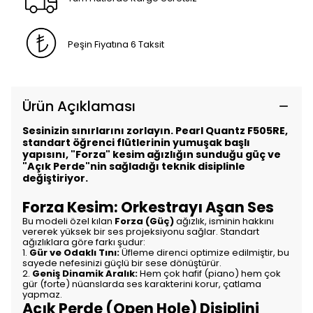
Peşin Fiyatına 6 Taksit
Ürün Açıklaması
Sesinizin sınırlarını zorlayın. Pearl Quantz F505RE,
standart öğrenci flütlerinin yumuşak başlı
yapısını, "Forza" kesim ağızlığın sunduğu güç ve
"Açık Perde"nin sağladığı teknik disiplinle
değiştiriyor.
Forza Kesim: Orkestrayı Aşan Ses
Bu modeli özel kılan
Forza (Güç)
ağızlık, isminin hakkını
vererek yüksek bir ses projeksiyonu sağlar. Standart
ağızlıklara göre farkı şudur:
1.
Gür ve Odaklı Tını:
Üfleme direnci optimize edilmiştir, bu
sayede nefesinizi güçlü bir sese dönüştürür.
2.
Geniş Dinamik Aralık:
Hem çok hafif (piano) hem çok
gür (forte) nüanslarda ses karakterini korur, çatlama
yapmaz.
Açık Perde (Open Hole) Disiplini