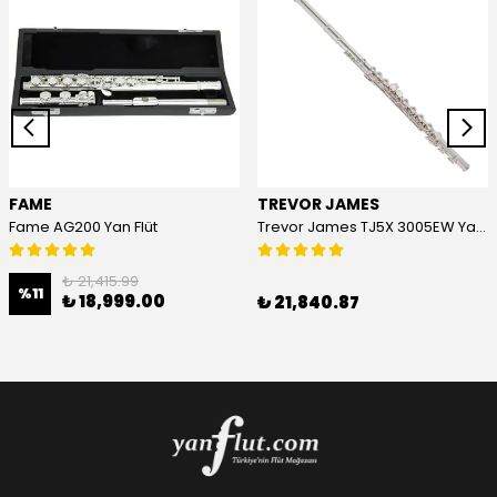
FAME
TREVOR JAMES
Fame AG200 Yan Flüt
Trevor James TJ5X 3005EW Yan Flüt
₺ 21,415.99
%
11
₺ 18,999.00
₺ 21,840.87