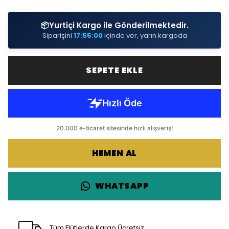
📦
Yurtiçi Kargo ile Gönderilmektedir.
Siparişini
17:54:59
içinde ver, yarın kargoda
SEPETE EKLE
HEMEN AL
WHATSAPP
Tüm Flütlerde Kargo Ücretsiz