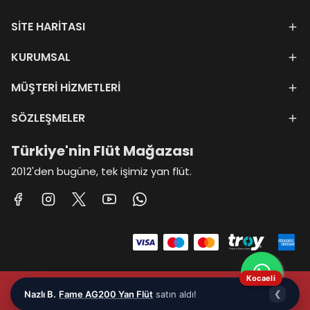
SİTE HARİTASI
KURUMSAL
MÜŞTERİ HİZMETLERİ
SÖZLEŞMELER
Türkiye'nin Flüt Mağazası
2012'den bugüne, tek işimiz yan flüt.
Kocaeli
TAYRADA
ELEKTRONİK HİZMETLER VE TİCARET ANONİM
Nazlı B.
Fame AG200 Yan Flüt
satın aldı!
❮
ŞİRKETİ
♡
©2012 Tüm Hakları Saklıdır - we love ikas