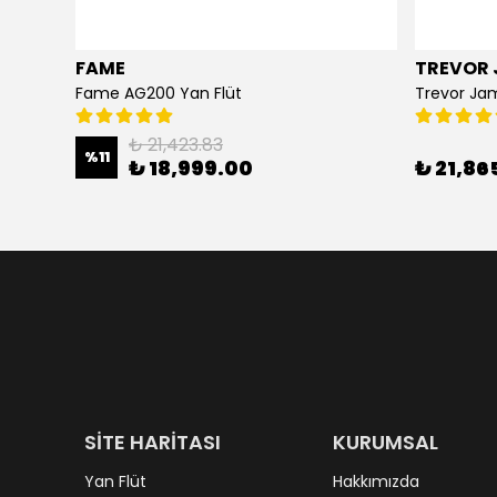
FAME
TREVOR 
i
Fame AG200 Yan Flüt
Trevor Ja
₺ 21,423.83
%
11
₺ 18,999.00
₺ 21,86
SİTE HARİTASI
KURUMSAL
Yan Flüt
Hakkımızda