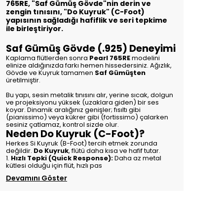
765RE, "Saf Gümüş Gövde"nin derin ve
zengin tınısını, "Do Kuyruk" (C-Foot)
yapısının sağladığı hafiflik ve seri tepkime
ile birleştiriyor.
Saf Gümüş Gövde (.925) Deneyimi
Kaplama flütlerden sonra
Pearl 765RE
modelini
elinize aldığınızda farkı hemen hissedersiniz. Ağızlık,
Gövde ve Kuyruk tamamen
Saf Gümüşten
üretilmiştir.
Bu yapı, sesin metalik tınısını alır, yerine sıcak, dolgun
ve projeksiyonu yüksek (uzaklara giden) bir ses
koyar. Dinamik aralığınız genişler; fısıltı gibi
(pianissimo) veya kükrer gibi (fortissimo) çalarken
sesiniz çatlamaz, kontrol sizde olur.
Neden Do Kuyruk (C-Foot)?
Herkes Si Kuyruk (B-Foot) tercih etmek zorunda
değildir.
Do Kuyruk
, flütü daha kısa ve hafif tutar.
1.
Hızlı Tepki (Quick Response):
Daha az metal
kütlesi olduğu için flüt, hızlı pas
Devamını Göster