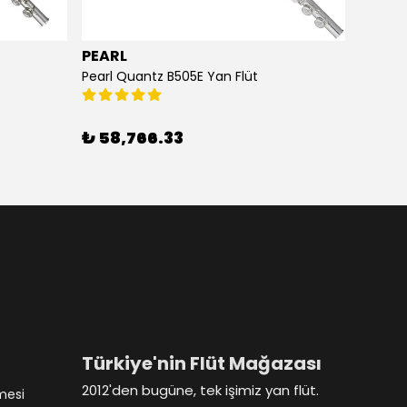
PEARL
ARDO
Pearl Quantz B505E Yan Flüt
Ardor N
₺ 58,766.33
₺ 11,
Türkiye'nin Flüt Mağazası
2012'den bugüne, tek işimiz yan flüt.
mesi