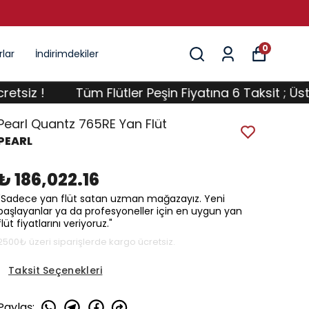
PEŞIN FIYATINA 6 TAKSIT
0
lar
İndirimdekiler
 !
Tüm Flütler Peşin Fiyatına 6 Taksit ; Üstelik K
Pearl Quantz 765RE Yan Flüt
PEARL
₺ 186,022.16
"Sadece yan flüt satan uzman mağazayız. Yeni
başlayanlar ya da profesyoneller için en uygun yan
flüt fiyatlarını veriyoruz."
2500₺ üzeri siparişlerde kargo ücretsiz.
Taksit Seçenekleri
Paylaş
: