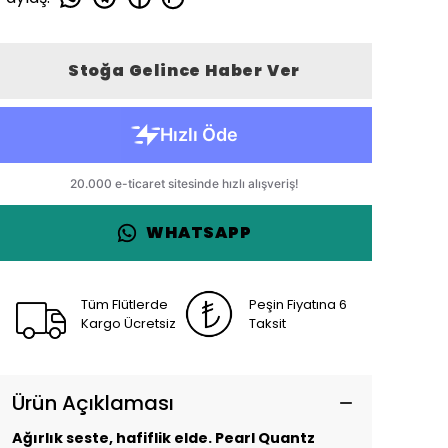
Stoğa Gelince Haber Ver
WHATSAPP
Tüm Flütlerde
Peşin Fiyatına 6
Kargo Ücretsiz
Taksit
Ürün Açıklaması
Ağırlık seste, hafiflik elde. Pearl Quantz