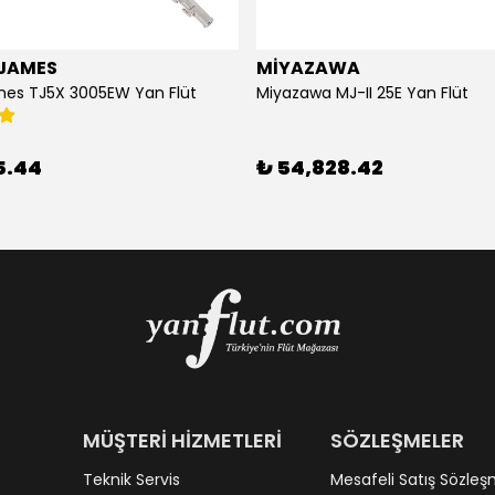
JAMES
MİYAZAWA
mes TJ5X 3005EW Yan Flüt
Miyazawa MJ-II 25E Yan Flüt
5.44
₺ 54,828.42
MÜŞTERİ HİZMETLERİ
SÖZLEŞMELER
Teknik Servis
Mesafeli Satış Sözleş