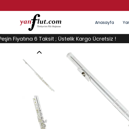
Anasayfa
Yan
iyatına 6 Taksit ; Üstelik Kargo Ücretsiz !
Tüm Fl