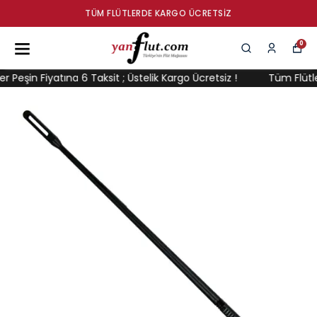
TÜM FLÜTLERDE KARGO ÜCRETSIZ
0
Peşin Fiyatına 6 Taksit ; Üstelik Kargo Ücretsiz !
Tüm Flütler 