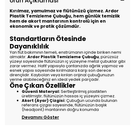
Ürün Açıklaması
Kırılmaz, yamulmaz ve flütünüzü çizmez. Ardor
Plastik Temizleme Çubuğu, hem günlük temizlik
hem de akort mantarının kontrolü için en
ekonomik ve pratik çözümdür.
Standartların Ötesinde
Dayanıklılık
Yan flüt bakımının temeli, enstrümanın içinde biriken nemi
almaktır.
Ardor Plastik Temizleme Çubuğu
, pürüzsüz
yüzeyi sayesinde flütünüzün iç yüzeyine metal çubuklar gibi
zarar vermez. Hafif yapısıyla çantanızda ağırlık yapmaz ve
esnek yapısı sayesinde kırılmalara karşı son derece
dirençlidir. Kaybolan veya kırılan orijinal çubuğunuzun
yerine alabileceğiniz en ideal yedek parçadır.
Öne Çıkan Özellikler
Güvenli Materyal:
Sertleştirilmiş plastikten
üretilmiştir; flütünüzün hassas iç yüzeyini çizmez.
Akort (Ayar) Çizgisi:
Çubuğun ucunda bulunan
referans çizgisi sayesinde, flütünüzün başlık
(headjoint) mantarının doğru konumda
Devamını Göster