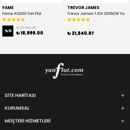
FAME
TREVOR JAMES
Fame AG200 Yan Flüt
Trevor James TJ5X 3005EW Yan Flüt
₺ 21,415.99
%
11
₺ 18,999.00
₺ 21,840.87
SİTE HARİTASI
KURUMSAL
MÜŞTERİ HİZMETLERİ