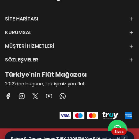
SİTE HARİTASI
KURUMSAL
MÜŞTERİ HİZMETLERİ
SÖZLEŞMELER
Türkiye'nin Flüt Mağazası
2012'den bugüne, tek işimiz yan flüt.
Sivas
TAYRADA
ELEKTRONİK HİZMETLER VE TİCARET ANONİM
Fatma Ş.
Trevor James TJ5X 3005EW Yan Flüt
satın aldı!
❮