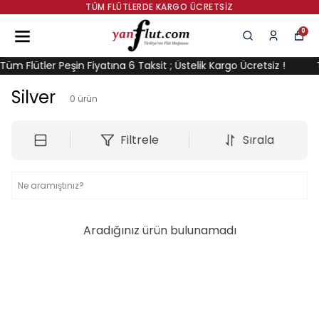
TÜM FLÜTLERDE KARGO ÜCRETSIZ
0
m Flütler Peşin Fiyatına 6 Taksit ; Üstelik Kargo Ücretsiz !
Tü
Silver
0
ürün
Filtrele
Sırala
Aradığınız ürün bulunamadı