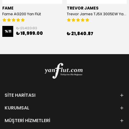
FAME
TREVOR JAMES
Fame AG200 Yan Flüt
Trevor James TJ5X 3005EW Yan Flüt
₺ 21,423.83
%
11
₺ 18,999.00
₺ 21,840.87
SİTE HARİTASI
KURUMSAL
MÜŞTERİ HİZMETLERİ