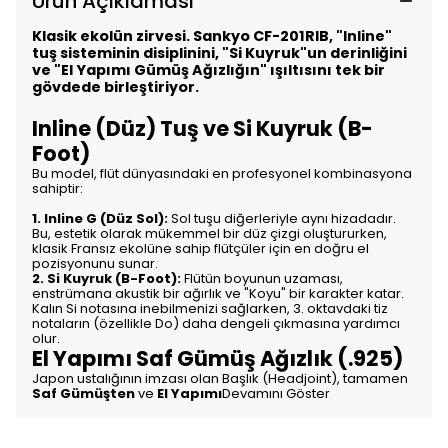
Ürün Açıklaması
Klasik ekolün zirvesi. Sankyo CF-201RIB, "Inline"
tuş sisteminin disiplinini, "Si Kuyruk"un derinliğini
ve "El Yapımı Gümüş Ağızlığın" ışıltısını tek bir
gövdede birleştiriyor.
Inline (Düz) Tuş ve Si Kuyruk (B-
Foot)
Bu model, flüt dünyasındaki en profesyonel kombinasyona
sahiptir:
1. Inline G (Düz Sol):
Sol tuşu diğerleriyle aynı hizadadır.
Bu, estetik olarak mükemmel bir düz çizgi oluştururken,
klasik Fransız ekolüne sahip flütçüler için en doğru el
pozisyonunu sunar.
2. Si Kuyruk (B-Foot):
Flütün boyunun uzaması,
enstrümana akustik bir ağırlık ve "Koyu" bir karakter katar.
Kalın Si notasına inebilmenizi sağlarken, 3. oktavdaki tiz
notaların (özellikle Do) daha dengeli çıkmasına yardımcı
olur.
El Yapımı Saf Gümüş Ağızlık (.925)
Japon ustalığının imzası olan Başlık (Headjoint), tamamen
Saf Gümüşten
ve
El Yapımı
Devamını Göster