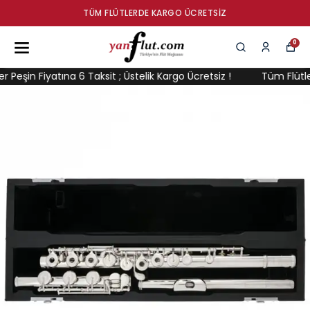
TÜM FLÜTLERDE KARGO ÜCRETSIZ
0
eşin Fiyatına 6 Taksit ; Üstelik Kargo Ücretsiz !
Tüm Flütler P