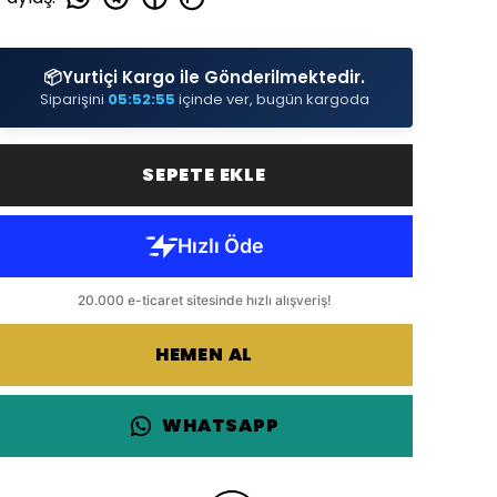
📦
Yurtiçi Kargo ile Gönderilmektedir.
Siparişini
05:52:55
içinde ver, bugün kargoda
SEPETE EKLE
HEMEN AL
WHATSAPP