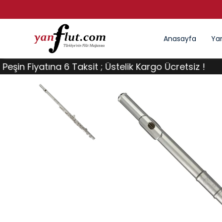
LERDE KARGO ÜCRETSIZ
Anasayfa
Yan
Fiyatına 6 Taksit ; Üstelik Kargo Ücretsiz !
Tüm F