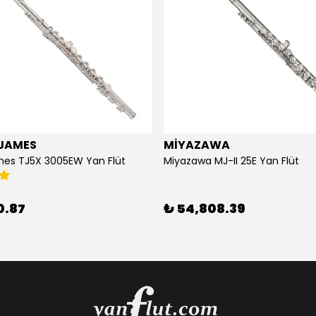
JAMES
MİYAZAWA
mes TJ5X 3005EW Yan Flüt
Miyazawa MJ-II 25E Yan Flüt
0.87
₺ 54,808.39