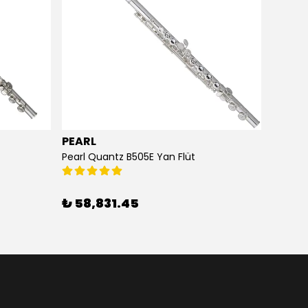
PEARL
ARDO
Pearl Quantz B505E Yan Flüt
Ardor N
₺ 58,831.45
₺ 11,