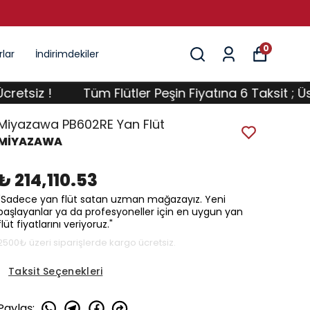
PEŞI
0
lar
İndirimdekiler
z !
Tüm Flütler Peşin Fiyatına 6 Taksit ; Üstelik 
Miyazawa PB602RE Yan Flüt
MİYAZAWA
₺ 214,110.53
"Sadece yan flüt satan uzman mağazayız. Yeni
başlayanlar ya da profesyoneller için en uygun yan
flüt fiyatlarını veriyoruz."
2500₺ üzeri siparişlerde kargo ücretsiz.
Taksit Seçenekleri
Paylaş
: