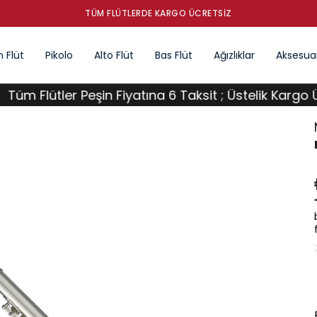
 Flüt
Pikolo
Alto Flüt
Bas Flüt
Ağızlıklar
Aksesuar
lütler Peşin Fiyatına 6 Taksit ; Üstelik Kargo Ücretsi