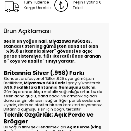
Tüm Flütlerde
Peşin Fiyatına 6
Kargo Ücretsiz
Taksit
Ürün Açıklaması
Sesin en yoğun hali. Miyazawa PB602RE,
standart Sterling gümüşten daha saf olan
"%95.8 Britannia Silver" gövdesi ve açık
perde sistemiyle, flüt literatüründe aranan
o "koyu ve kadife" tınıyı yaratır.
Britannia Silver (.958) Farkı
Standart profesyonel flütler .925 ayar gümüşten
üretilirken,
Miyazawa 600 Serisi
çıtayı yükselterek
%95.8 saflıktaki Britannia Gümüşünü
kullanır.
Gümüş oranı arttıkça metalin yoğunluğu artar; bu da
sesin daha güçlü, daha odaklı ve armonik açıdan
daha zengin olmasını sağlar. Eğer parlak seslerden
ziyade, derin ve otoriter bir ses karakteri arıyorsanız,
Britannia gümüşü sizin için doğru tercihtir.
Teknik Özgürlük: Açık Perde ve
Brögger
Bu yoğun tınıyı şekillendirmek için
Açık Perde (Ring