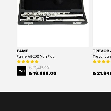
FAME
TREVOR 
i
Fame AG200 Yan Flüt
Trevor Ja
₺ 21,415.99
%
11
₺ 18,999.00
₺ 21,84