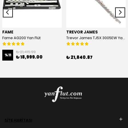
FAME
TREVOR JAMES
Fame AG200 Yan Flüt
Trevor James TJ5X 3005EW Yan Flüt
₺ 21,415.99
%
11
₺ 18,999.00
₺ 21,840.87
SİTE HARİTASI