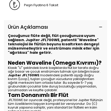
Peşin Fiyatına 6 Taksit
Ürün Açıklaması
Çocuğunuz flüte değil, flüt çocuğunuza uyum
sağlasın. Jupiter JFL700WE, patentli "Waveline"
teknolojisi ile flütün boyunu kısaltırken dengeyi
mükemmelleştirir ve enstrümanı minik eller için
"ağırlıksız" hale getirir.
Neden Waveline (Omega Kıvrımı)?
Klasik "U" şeklindeki kıvrık başlıklarda flüt bir tarafa doğru
ağır basar ve çocuk enstrümanı tutmak için bileğini kasar.
Jupiter JFL700WE
modelindeki patentli aşağı doğru
kıvrım (Loop), tuşları çocuğun vücuduna yaklaştırırken
ağırlık merkezini tam ortada tutar. Bu sayede 5-7 yaş
grubundaki çocuklar bile duruş bozukluğu yaşamadan,
yorulmadan ve keyifle çalabilir.
Tam Donanımlı Bir Flüt
JFL700WE bir oyuncak değil, profesyonel bir Jupiter flütünün
tüm özelliklerini taşıyan kompakt bir versiyondur. Do (C)
kuyruk yapısına sahiptir, yani standart bir flütteki en kalın