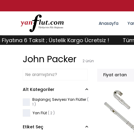
Anasayfa
Yan
na 6 Taksit ; Üstelik Kargo Ücretsiz !
Tüm Flütler
John Packer
2
ürün
Fiyat artan
Alt Kategoriler
Başlangıç Seviyesi Yan Flütler
(
1
)
Yan Flüt
(
2
)
Etiket Seç