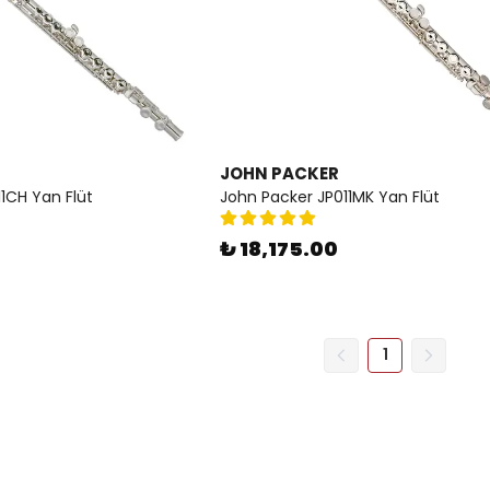
JOHN PACKER
1CH Yan Flüt
John Packer JP011MK Yan Flüt
₺ 18,175.00
1