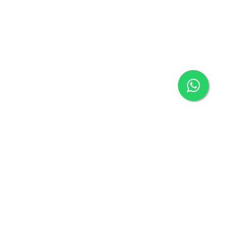
eğitiminin standartlarını belirleyen önemli
düle layık görülen marka, kaliteyi ulaşılabilir
lamlık kriterlerini tam olarak karşılar.
hiptir.