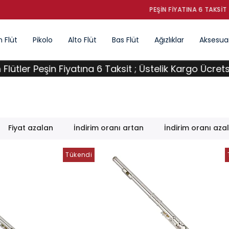
PEŞIN FIYATINA 6 TAKSIT
 Flüt
Pikolo
Alto Flüt
Bas Flüt
Ağızlıklar
Aksesuar
 Peşin Fiyatına 6 Taksit ; Üstelik Kargo Ücretsiz !
Fiyat azalan
İndirim oranı artan
İndirim oranı aza
Tükendi