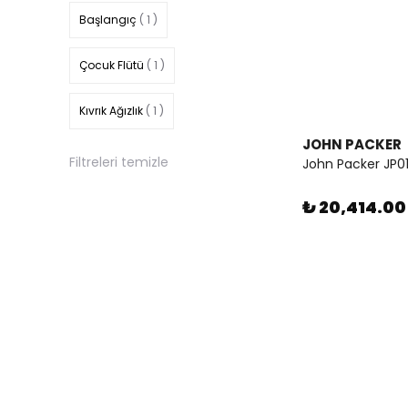
Başlangıç
( 1 )
Çocuk Flütü
( 1 )
Kıvrık Ağızlık
( 1 )
JOHN PACKER
Filtreleri temizle
John Packer JP01
₺ 20,414.00