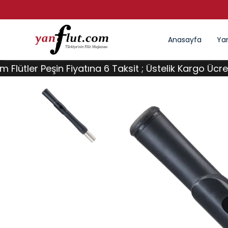
Anasayfa
Yan
er Peşin Fiyatına 6 Taksit ; Üstelik Kargo Ücretsiz !