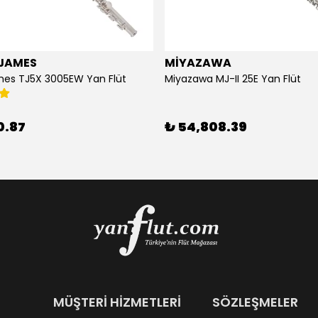
JAMES
MİYAZAWA
mes TJ5X 3005EW Yan Flüt
Miyazawa MJ-II 25E Yan Flüt
0.87
₺ 54,808.39
MÜŞTERİ HİZMETLERİ
SÖZLEŞMELER