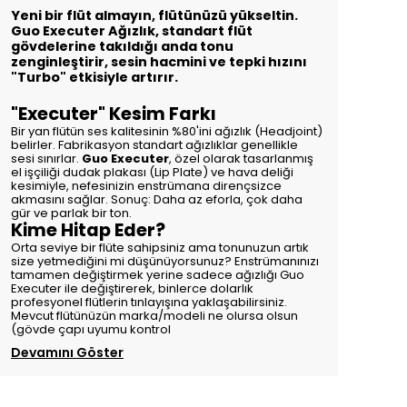
Yeni bir flüt almayın, flütünüzü yükseltin.
Guo Executer Ağızlık, standart flüt
gövdelerine takıldığı anda tonu
zenginleştirir, sesin hacmini ve tepki hızını
"Turbo" etkisiyle artırır.
"Executer" Kesim Farkı
Bir yan flütün ses kalitesinin %80'ini ağızlık (Headjoint)
belirler. Fabrikasyon standart ağızlıklar genellikle
sesi sınırlar.
Guo Executer
, özel olarak tasarlanmış
el işçiliği dudak plakası (Lip Plate) ve hava deliği
kesimiyle, nefesinizin enstrümana dirençsizce
akmasını sağlar. Sonuç: Daha az eforla, çok daha
gür ve parlak bir ton.
Kime Hitap Eder?
Orta seviye bir flüte sahipsiniz ama tonunuzun artık
size yetmediğini mi düşünüyorsunuz? Enstrümanınızı
tamamen değiştirmek yerine sadece ağızlığı Guo
Executer ile değiştirerek, binlerce dolarlık
profesyonel flütlerin tınlayışına yaklaşabilirsiniz.
Mevcut flütünüzün marka/modeli ne olursa olsun
(gövde çapı uyumu kontrol
Devamını Göster