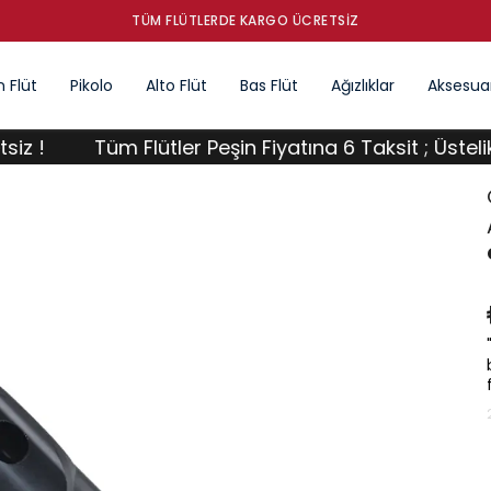
TÜM FLÜTLERDE KARGO ÜCRETSIZ
 Flüt
Pikolo
Alto Flüt
Bas Flüt
Ağızlıklar
Aksesuar
Tüm Flütler Peşin Fiyatına 6 Taksit ; Üstelik Karg