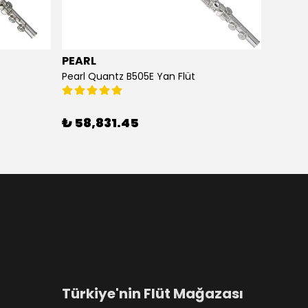
PEARL
ARDO
Pearl Quantz B505E Yan Flüt
Ardor N
₺ 58,831.45
₺ 11,
Türkiye'nin Flüt Mağazası