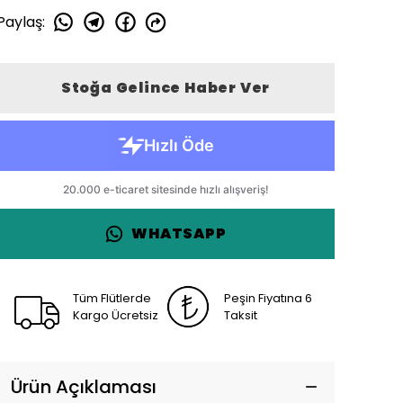
Paylaş
:
Stoğa Gelince Haber Ver
WHATSAPP
Tüm Flütlerde
Peşin Fiyatına 6
Kargo Ücretsiz
Taksit
Ürün Açıklaması