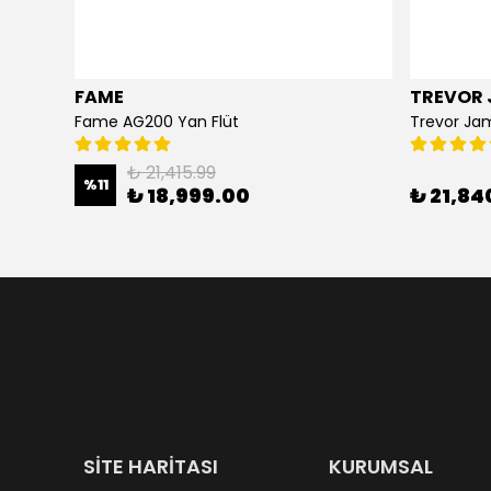
FAME
TREVOR 
i
Fame AG200 Yan Flüt
Trevor Ja
₺ 21,415.99
%
11
₺ 18,999.00
₺ 21,84
SİTE HARİTASI
KURUMSAL