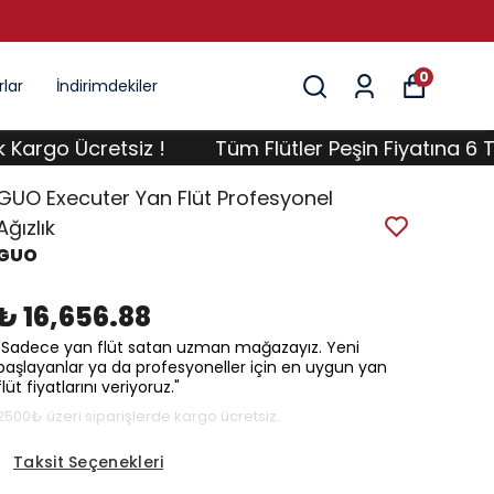
0
lar
İndirimdekiler
o Ücretsiz !
Tüm Flütler Peşin Fiyatına 6 Taksit ;
GUO Executer Yan Flüt Profesyonel
Ağızlık
GUO
₺ 16,656.88
"Sadece yan flüt satan uzman mağazayız. Yeni
başlayanlar ya da profesyoneller için en uygun yan
flüt fiyatlarını veriyoruz."
2500₺ üzeri siparişlerde kargo ücretsiz.
Taksit Seçenekleri